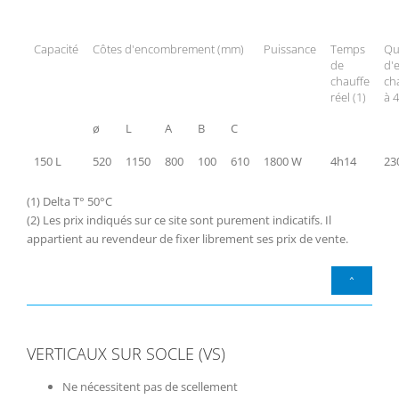
Capacité
Côtes d'encombrement (mm)
Puissance
Temps
Qu
de
d'
chauffe
ch
réel (1)
à 
ø
L
A
B
C
150 L
520
1150
800
100
610
1800 W
4h14
23
(1) Delta T° 50°C
(2) Les prix indiqués sur ce site sont purement indicatifs. Il
appartient au revendeur de fixer librement ses prix de vente.
^
VERTICAUX SUR SOCLE (VS)
Ne nécessitent pas de scellement