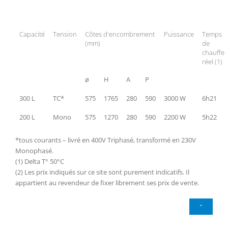
Capacité
Tension
Côtes d'encombrement
Puissance
Temps
(mm)
de
chauffe
réel (1)
ø
H
A
P
300 L
TC*
575
1765
280
590
3000 W
6h21
200 L
Mono
575
1270
280
590
2200 W
5h22
*tous courants – livré en 400V Triphasé, transformé en 230V
Monophasé.
(1) Delta T° 50°C
(2) Les prix indiqués sur ce site sont purement indicatifs. Il
appartient au revendeur de fixer librement ses prix de vente.
^