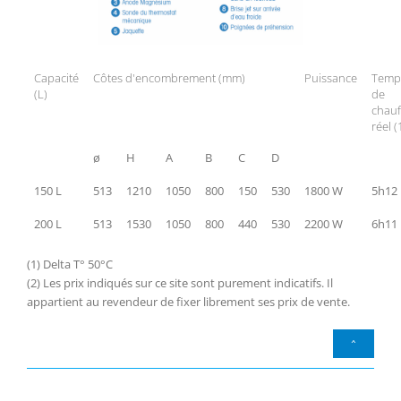
Capacité
Côtes d'encombrement (mm)
Puissance
Temp
(L)
de
chauf
réel (
ø
H
A
B
C
D
150 L
513
1210
1050
800
150
530
1800 W
5h12
200 L
513
1530
1050
800
440
530
2200 W
6h11
(1) Delta T° 50°C
(2) Les prix indiqués sur ce site sont purement indicatifs. Il
appartient au revendeur de fixer librement ses prix de vente.
^